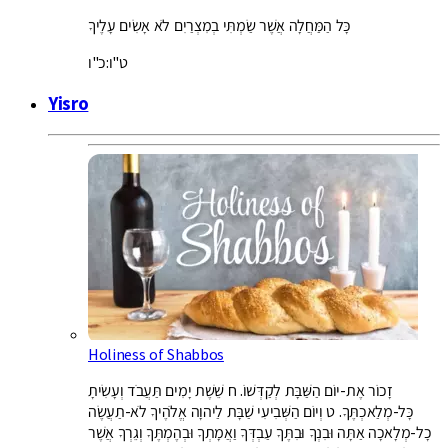
כָּל הַמַּחֲלָה אֲשֶׁר שַׂמְתִּי בְמִצְרַיִם לֹא אָשִׂים עָלֶיךָ
ט"ו:כ"ו
Yisro
Holiness of Shabbos
זָכוֹר אֶת-יוֹם הַשַּׁבָּת לְקַדְּשׁוֹ. ח שֵׁשֶׁת יָמִים תַּעֲבֹד וְעָשִׂיתָ
כָּל-מְלַאכְתֶּךָ. ט וְיוֹם הַשְּׁבִיעִי שַׁבָּת לַיהוָה אֱלֹהֶיךָ לֹא-תַעֲשֶׂה
כָל-מְלָאכָה אַתָּה וּבִנְךָ וּבִתֶּךָ עַבְדְּךָ וַאֲמָתְךָ וּבְהֶמְתֶּךָ וְגֵרְךָ אֲשֶׁר