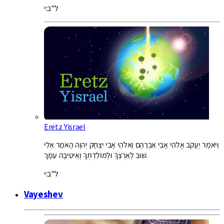
ל"ב:י
Eretz Yisrael
וַיֹּאמֶר יַעֲקֹב אֱלֹהֵי אָבִי אַבְרָהָם וֵאלֹהֵי אָבִי יִצְחָק יְהוָה הָאֹמֵר אֵלַי
שׁוּב לְאַרְצְךָ וּלְמוֹלַדְתְּךָ וְאֵיטִיבָה עִמָּךְ.
ל"ב:י
Vayeshev