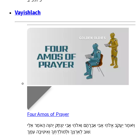
Vayishlach
GOLDEN OLDIES
Four Amos of Prayer
וַיֹּאמֶר יַעֲקֹב אֱלֹהֵי אָבִי אַבְרָהָם וֵאלֹהֵי אָבִי יִצְחָק יְהוָה הָאֹמֵר אֵלַי
שׁוּב לְאַרְצְךָ וּלְמוֹלַדְתְּךָ וְאֵיטִיבָה עִמָּךְ.