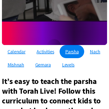
Calendar
Activities
Parsha
Nach
Mishnah
Gemara
Levels
It’s easy to teach the parsha
with Torah Live! Follow this
curriculum to connect kids to