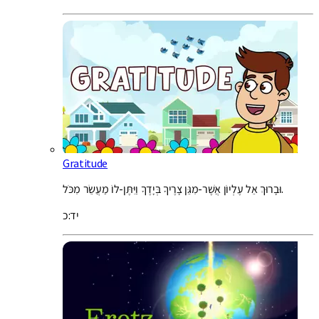
Gratitude
וּבָרוּךְ אֵל עֶלְיוֹן אֲשֶׁר-מִגֵּן צָרֶיךָ בְּיָדֶךָ וַיִּתֶּן-לוֹ מַעֲשֵׂר מִכֹּל.
יד:כ