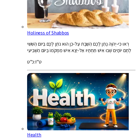
Holiness of Shabbos
רְאוּ כִּי-יְהוָה נָתַן לָכֶם הַשַּׁבָּת עַל-כֵּן הוּא נֹתֵן לָכֶם בַּיּוֹם הַשִּׁשִּׁי
לֶחֶם יוֹמָיִם שְׁבוּ אִישׁ תַּחְתָּיו אַל-יֵצֵא אִישׁ מִמְּקֹמוֹ בַּיּוֹם הַשְּׁבִיעִי
ט"ז:כ"ט
Health