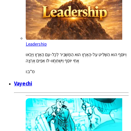
Leadership
וְיוֹסֵף הוּא הַשַּׁלִּיט עַל-הָאָרֶץ הוּא הַמַּשְׁבִּיר לְכָל-עַם הָאָרֶץ וַיָּבֹאוּ
אֲחֵי יוֹסֵף וַיִּשְׁתַּחֲווּ-לוֹ אַפַּיִם אָרְצָה
מ"ב:ו
Vayechi