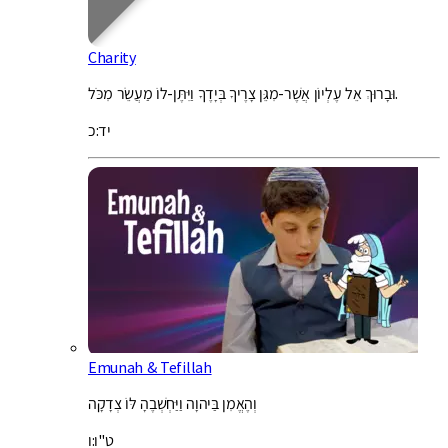
Charity
וּבָרוּךְ אֵל עֶלְיוֹן אֲשֶׁר-מִגֵּן צָרֶיךָ בְּיָדֶךָ וַיִּתֶּן-לוֹ מַעֲשֵׂר מִכֹּל.
יד:כ
Emunah & Tefillah
וְהֶאֱמִן בַּיהוָה וַיַּחְשְׁבֶהָ לּוֹ צְדָקָה
ט"ו:ו