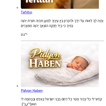
Tefillin
וְהָיָה לְךָ לְאוֹת עַל-יָדְךָ וּלְזִכָּרוֹן בֵּין עֵינֶיךָ לְמַעַן תִּהְיֶה תּוֹרַת יְהוָה
בְּפִיךָ כִּי בְּיָד חֲזָקָה הוֹצִאֲךָ יְהוָה מִמִּצְרָיִם
י"ג:ט
Pidyon Haben
קַדֶּשׁ־לִי כָל־בְּכוֹר פֶּטֶר כָּל־רֶחֶם בִּבְנֵי יִשְׂרָאֵל בָּאָדָם וּבַבְּהֵמָה לִי
הוּא(י"ג,ב')׃