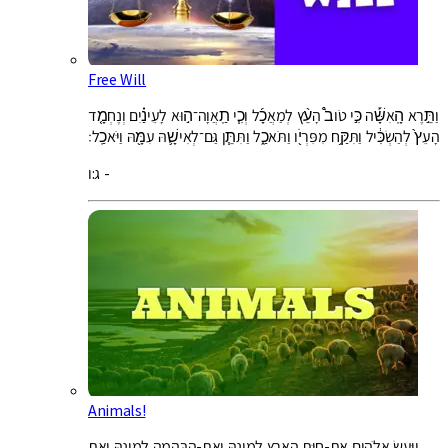
Free Will
וַתֵּ֣רֶא הָֽאִשָּׁ֡ה כִּ֣י טֹוב֩ הָעֵ֨ץ לְמַאֲכָ֜ל וְכִ֧י תַֽאֲוָה־ה֣וּא לָעֵינַ֗יִם וְנֶחְמָ֤ד
הָעֵץ֙ לְהַשְׂכִּ֔יל וַתִּקַּ֥ח מִפִּרְיֹ֖ו וַתֹּאכַ֑ל וַתִּתֵּ֧ן גַּם־לְאִישָׁ֛הּ עִמָּ֖הּ וַיֹּאכַֽל׃
ג:ו -
Animals!
וַיַּעַשׂ אֱלֹהִים אֶת-חַיַּת הָאָרֶץ לְמִינָהּ וְאֶת-הַבְּהֵמָה לְמִינָהּ וְאֵת