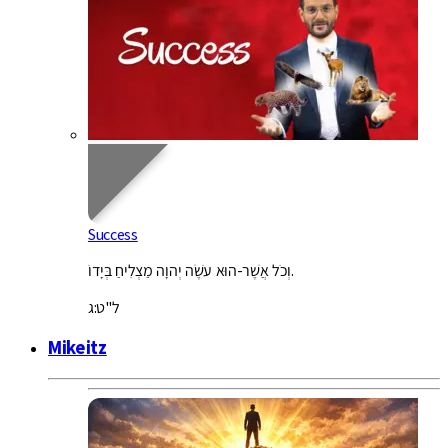
Success
וְכֹל אֲשֶׁר-הוּא עֹשֶׂה יְהוָה מַצְלִיחַ בְּיָדוֹ.
ל"ט:ג
Mikeitz