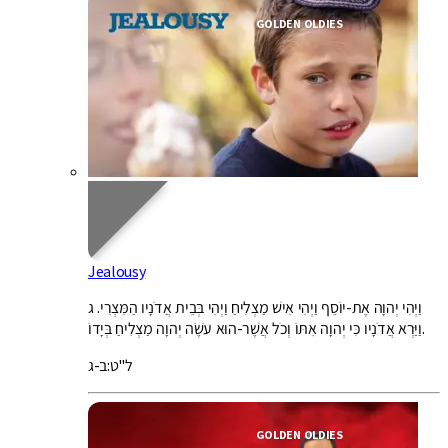
GOLDEN OLDIES
Jealousy
וַיְהִי יְהוָה אֶת-יוֹסֵף וַיְהִי אִישׁ מַצְלִיחַ וַיְהִי בְּבֵית אֲדֹנָיו הַמִּצְרִי. ג
וַיַּרְא אֲדֹנָיו כִּי יְהוָה אִתּוֹ וְכֹל אֲשֶׁר-הוּא עֹשֶׂה יְהוָה מַצְלִיחַ בְּיָדוֹ.
ל"ט:ב-ג
GOLDEN OLDIES