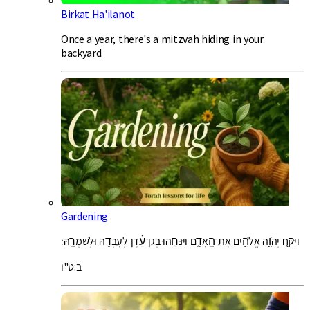
Birkat Ha'ilanot
Once a year, there's a mitzvah hiding in your
backyard.
Gardening
וַיִּקַּ֛ח יְהֹוָ֥ה אֱלֹהִ֖ים אֶת־הָֽאָדָ֑ם וַיַּנִּחֵ֣הוּ בְגַן־עֵ֔דֶן לְעׇבְדָ֖הּ וּלְשׇׁמְרָֽהּ׃
ב:ט"ו