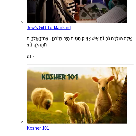
Jew's Gift to Mankind
אֵ֚לֶּה תֹּולְדֹ֣ת נֹ֔חַ נֹ֗חַ אִ֥ישׁ צַדִּ֛יק תָּמִ֥ים הָיָ֖ה בְּדֹֽרֹתָ֑יו אֶת־הָֽאֱלֹהִ֖ים
הִֽתְהַלֶּךְ־נֹֽחַ׃
ו:ט -
Kosher 101