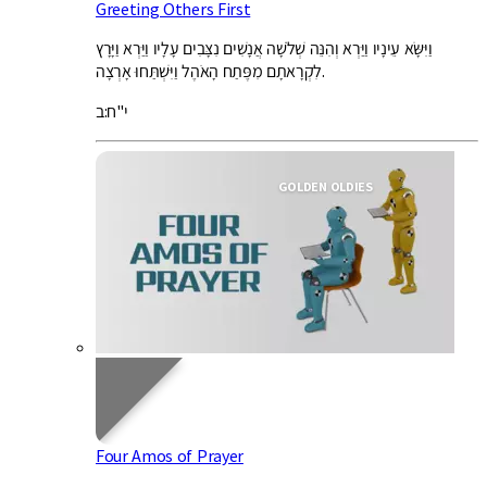
Greeting Others First
וַיִּשָּׂא עֵינָיו וַיַּרְא וְהִנֵּה שְׁלֹשָׁה אֲנָשִׁים נִצָּבִים עָלָיו וַיַּרְא וַיָּרָץ
לִקְרָאתָם מִפֶּתַח הָאֹהֶל וַיִּשְׁתַּחוּ אָרְצָה.
י"ח:ב
GOLDEN OLDIES
Four Amos of Prayer