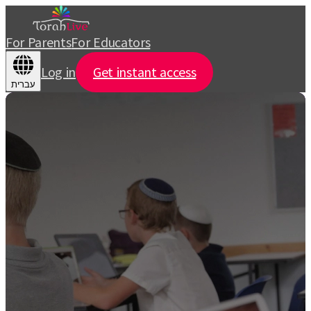
For Parents
For Educators
Log in
Get instant access
עברית