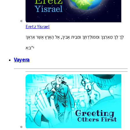
Eretz Yisrael
לֶךְ לְךָ מֵאַרְצְךָ וּמִמּוֹלַדְתְּךָ וּמִבֵּית אָבִיךָ, אֶל הָאָרֶץ אֲשֶׁר אַרְאֶךָּ
י"ב:א
Vayera