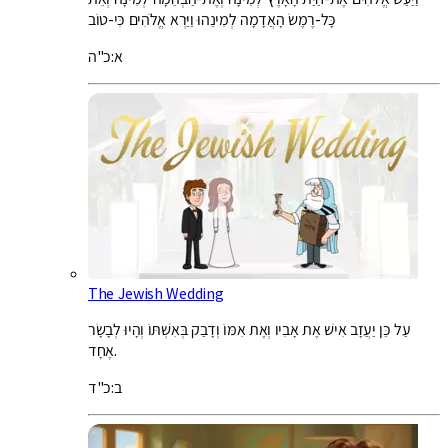
כָּל-רֶמֶשׂ הָאֲדָמָה לְמִינֵהוּ וַיַּרְא אֱלֹהִים כִּי-טוֹב
א:כ"ה
The Jewish Wedding
עַל כֵּן יַעֲזָב אִישׁ אֶת אָבִיו וְאֶת אִמּוֹ וְדָבַק בְּאִשְׁתּוֹ וְהָיוּ לְבָשָׂר
אֶחָד.
ב:כ"ד