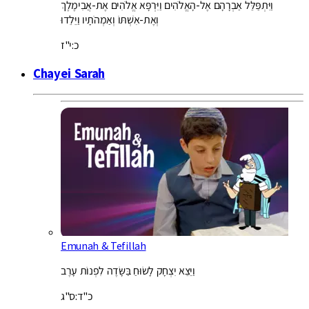
וַיִּתְפַּלֵּל אַבְרָהָם אֶל-הָאֱלֹהִים וַיִּרְפָּא אֱלֹהִים אֶת-אֲבִימֶלֶךְ
וְאֶת-אִשְׁתּוֹ וְאַמְהֹתָיו וַיֵּלֵדוּ
כ:י"ז
Chayei Sarah
Emunah & Tefillah
וַיֵּצֵא יִצְחָק לָשׂוּחַ בַּשָּׂדֶה לִפְנוֹת עָרֶב
כ"ד:ס"ג