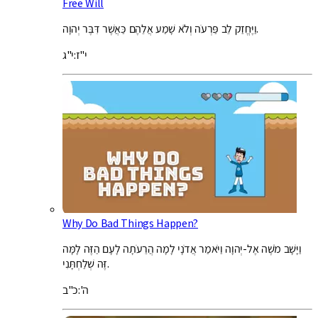
Free Will
וַיֶּחֱזַק לֵב פַּרְעֹה וְלֹא שָׁמַע אֲלֵהֶם כַּאֲשֶׁר דִּבֶּר יְהוָה.
י"ז:י"ג
Why Do Bad Things Happen?
וַיָּשָׁב מֹשֶׁה אֶל-יְהוָה וַיֹּאמַר אֲדֹנָי לָמָה הֲרֵעֹתָה לָעָם הַזֶּה לָמָּה
זֶּה שְׁלַחְתָּנִי.
ה':כ"ב