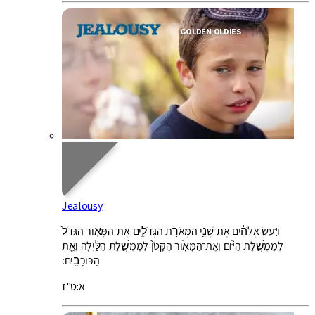
GOLDEN OLDIES
Jealousy
וַיַּ֣עַשׂ אֱלֹהִ֔ים אֶת־שְׁנֵ֥י הַמְּאֹרֹ֖ת הַגְּדֹלִ֑ים אֶת־הַמָּאֹ֤ור הַגָּדֹל֙
לְמֶמְשֶׁ֣לֶת הַיֹּ֔ום וְאֶת־הַמָּאֹ֤ור הַקָּטֹן֙ לְמֶמְשֶׁ֣לֶת הַלַּ֔יְלָה וְאֵ֖ת
הַכֹּוכָבִֽים׃
א:ט"ז