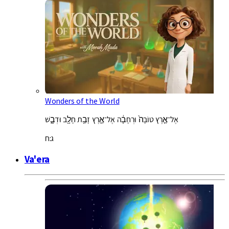
Wonders of the World
אֶל־אֶ֤רֶץ טוֹבָה֙ וּרְחָבָ֔ה אֶל־אֶ֛רֶץ זָבַ֥ת חָלָ֖ב וּדְבָ֑שׁ
ג:ח
Va'era