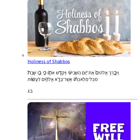
Holiness of Shabbos
וַיְבָ֤רֶךְ אֱלֹהִים֙ אֶת־יֹ֣ום הַשְּׁבִיעִ֔י וַיְקַדֵּ֖שׁ אֹתֹ֑ו כִּ֣י בֹ֤ו שָׁבַת֙
מִכׇּל־מְלַאכְתֹּ֔ו אֲשֶׁר־בָּרָ֥א אֱלֹהִ֖ים לַעֲשֹֽׂות
ב:ג