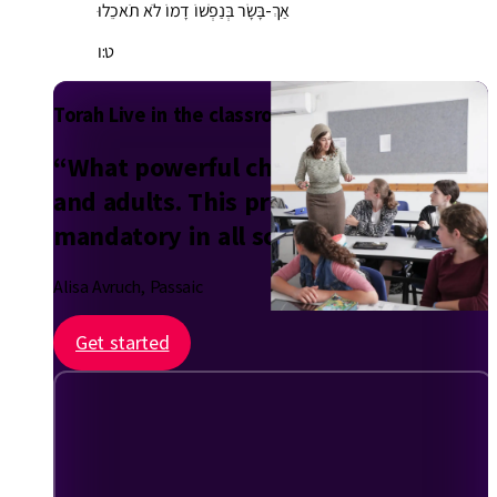
אַךְ-בָּשָׂר בְּנַפְשׁוֹ דָמוֹ לֹא תֹאכֵלוּ
ט:ו
Torah Live in the classroom
“What powerful chinuch for children
and adults. This program should be
mandatory in all schools!”
Alisa Avruch, Passaic
Get started