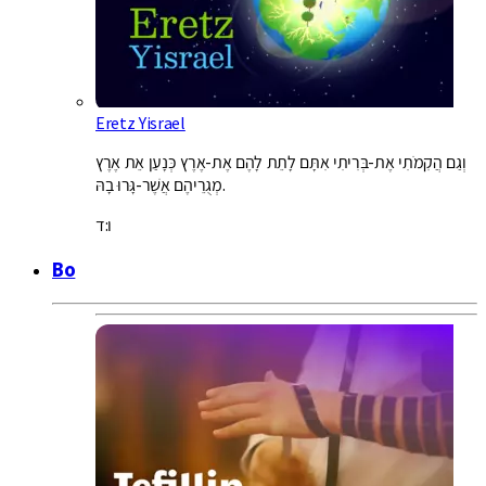
Eretz Yisrael
וְגַם הֲקִמֹתִי אֶת-בְּרִיתִי אִתָּם לָתֵת לָהֶם אֶת-אֶרֶץ כְּנָעַן אֵת אֶרֶץ
מְגֻרֵיהֶם אֲשֶׁר-גָּרוּ בָהּ.
ו:ד
Bo