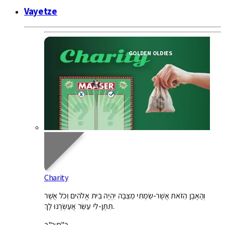
Vayetze
GOLDEN OLDIES
Charity
וְהָאֶבֶן הַזֹּאת אֲשֶׁר-שַׂמְתִּי מַצֵּבָה יִהְיֶה בֵּית אֱלֹהִים וְכֹל אֲשֶׁר
תִּתֶּן-לִי עַשֵּׂר אֲעַשְּׂרֶנּוּ לָךְ.
כ"ח:כ"ב