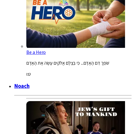
Be a Hero
שֹׁפֵךְ דַּם הָאָדָם... כִּי בְּצֶלֶם אֱלֹקִים עָשָׂה אֶת הָאָדָם
ט:ו
Noach