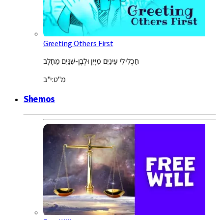
Greeting Others First
חַכְלִילִי עֵינַיִם מִיָּיִן וּלְבֶן-שִׁנַּיִם מֵחָלָב
מ"ט:י"ב
Shemos